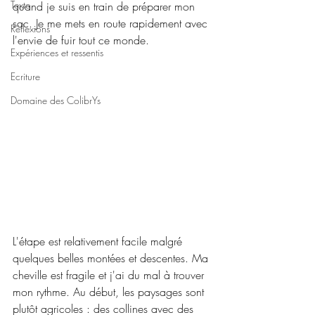
Texte
quand je suis en train de préparer mon 
sac. Je me mets en route rapidement avec 
Réflexions
l'envie de fuir tout ce monde.
Expériences et ressentis
Ecriture
Domaine des ColibrYs
L'étape est relativement facile malgré 
quelques belles montées et descentes. Ma 
cheville est fragile et j'ai du mal à trouver 
mon rythme. Au début, les paysages sont 
plutôt agricoles : des collines avec des 