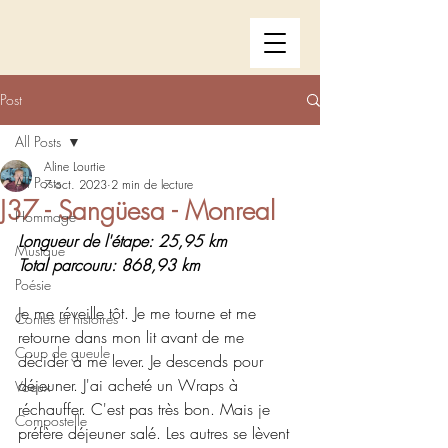
Post
All Posts
Aline Lourtie
All Posts
7 oct. 2023
2 min de lecture
J37 - Sangüesa - Monreal
Hommage
Longueur de l'étape: 25,95 km
Musique
Total parcouru: 868,93 km
Poésie
Je me réveille tôt. Je me tourne et me 
Contes et histoires
retourne dans mon lit avant de me 
Coup de gueule
décider à me lever. Je descends pour 
déjeuner. J'ai acheté un Wraps à 
Voeux
réchauffer. C'est pas très bon. Mais je 
Compostelle
préfère déjeuner salé. Les autres se lèvent 