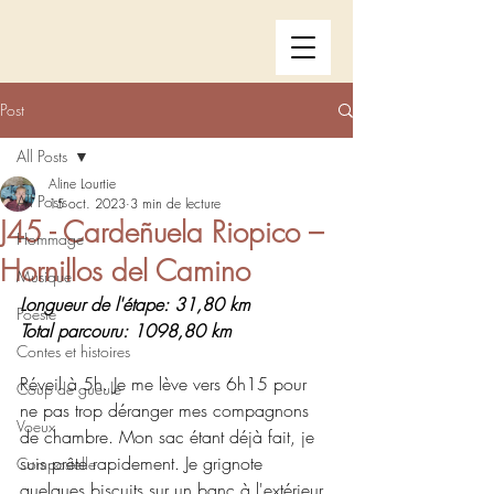
Post
All Posts
Aline Lourtie
All Posts
15 oct. 2023
3 min de lecture
J45 - Cardeñuela Riopico –
Hommage
Hornillos del Camino
Musique
Longueur de l'étape: 31,80 km
Poésie
Total parcouru: 1098,80 km
Contes et histoires
Réveil à 5h. Je me lève vers 6h15 pour 
Coup de gueule
ne pas trop déranger mes compagnons 
Voeux
de chambre. Mon sac étant déjà fait, je 
suis prête rapidement. Je grignote 
Compostelle
quelques biscuits sur un banc à l'extérieur 