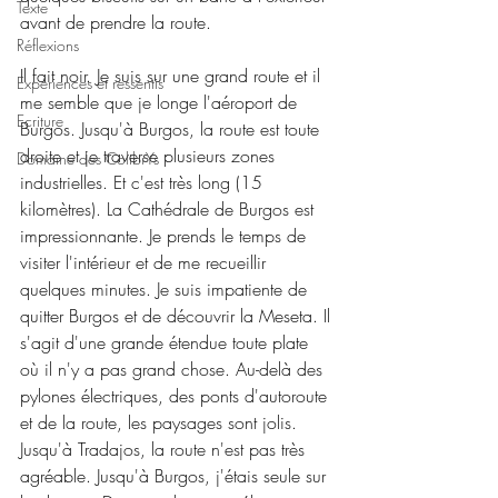
Texte
avant de prendre la route.
Réflexions
Il fait noir. Je suis sur une grand route et il 
Expériences et ressentis
me semble que je longe l'aéroport de 
Ecriture
Burgos. Jusqu'à Burgos, la route est toute 
droite et je traverse plusieurs zones 
Domaine des ColibrYs
industrielles. Et c'est très long (15 
kilomètres). La Cathédrale de Burgos est 
impressionnante. Je prends le temps de 
visiter l'intérieur et de me recueillir 
quelques minutes. Je suis impatiente de 
quitter Burgos et de découvrir la Meseta. Il 
s'agit d'une grande étendue toute plate 
où il n'y a pas grand chose. Au-delà des 
pylones électriques, des ponts d'autoroute 
et de la route, les paysages sont jolis. 
Jusqu'à Tradajos, la route n'est pas très 
agréable. Jusqu'à Burgos, j'étais seule sur 