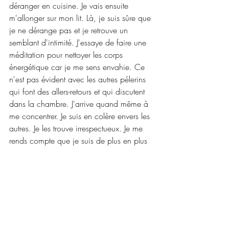
déranger en cuisine. Je vais ensuite 
m'allonger sur mon lit. Là, je suis sûre que 
je ne dérange pas et je retrouve un 
semblant d'intimité. J'essaye de faire une 
méditation pour nettoyer les corps 
énergétique car je me sens envahie. Ce 
n'est pas évident avec les autres pélerins 
qui font des allers-retours et qui discutent 
dans la chambre. J'arrive quand même à 
me concentrer. Je suis en colère envers les 
autres. Je les trouve irrespectueux. Je me 
rends compte que je suis de plus en plus 
souvent dans le jugement par rapport aux 
autres et qu'ils m'exaspère. J'ai vraiment 
un problème à régler avec le collectif. J'ai 
du mal à trouver le sommeil et je me 
réveille plusieurs fois pendant la nuit.
Aline Lourtie