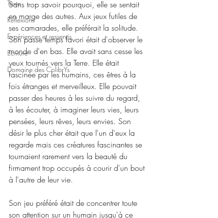
Texte
Sans trop savoir pourquoi, elle se sentait 
en marge des autres. Aux jeux futiles de 
Réflexions
ses camarades, elle préférait la solitude. 
Expériences et ressentis
Son passe temps favori était d'observer le 
monde d'en bas. Elle avait sans cesse les 
Ecriture
yeux tournés vers la Terre. Elle était 
Domaine des ColibrYs
fascinée par les humains, ces êtres à la 
fois étranges et merveilleux. Elle pouvait 
passer des heures à les suivre du regard, 
à les écouter, à imaginer leurs vies, leurs 
pensées, leurs rêves, leurs envies. Son 
désir le plus cher était que l'un d'eux la 
regarde mais ces créatures fascinantes se 
tournaient rarement vers la beauté du 
firmament trop occupés à courir d'un bout 
à l'autre de leur vie.
Son jeu préféré était de concentrer toute 
son attention sur un humain jusqu'à ce 