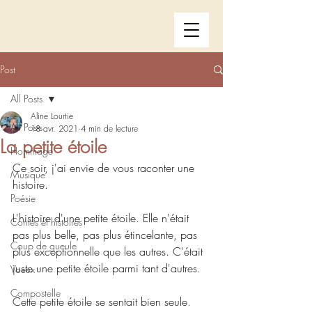
Post
All Posts
Aline Lourtie
All Posts
18 avr. 2021
4 min de lecture
La petite étoile
Hommage
Ce soir, j'ai envie de vous raconter une 
Musique
histoire.
Poésie
L'histoire d'une petite étoile. Elle n'était 
Contes et histoires
pas plus belle, pas plus étincelante, pas 
Coup de gueule
plus exceptionnelle que les autres. C'était 
juste une petite étoile parmi tant d'autres.
Voeux
Compostelle
Cette petite étoile se sentait bien seule. 