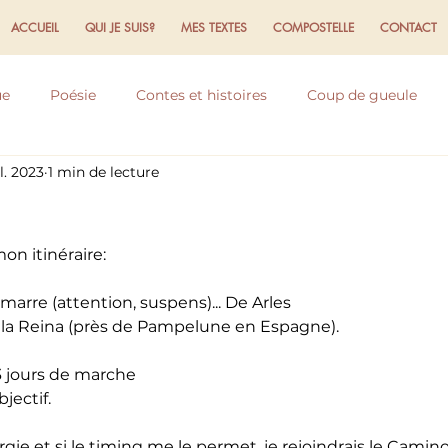
ACCUEIL
QUI JE SUIS?
MES TEXTES
COMPOSTELLE
CONTACT
ue
Poésie
Contes et histoires
Coup de gueule
il. 2023
1 min de lecture
flexions
Expériences et ressentis
Ecriture
Domaine
on itinéraire:
arre (attention, suspens)... De Arles
 la Reina (près de Pampelune en Espagne).
3 jours de marche
jectif.
ergie et si le timing me le permet, je rejoindrais le Camin