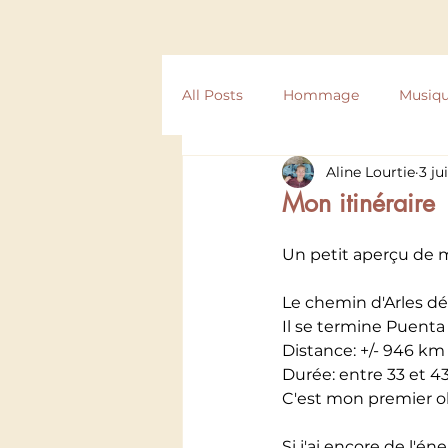
All Posts
Hommage
Musiq
Aline Lourtie
3 ju
Compostelle
Texte
Ré
Mon itinéraire
Un petit aperçu de m
Le chemin d'Arles dém
Il se termine Puenta
Distance: +/- 946 km
Durée: entre 33 et 4
C'est mon premier ob
Si j'ai encore de l'én