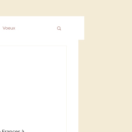
Connexion
Voeux
 des ColibrYs
o Frances à 