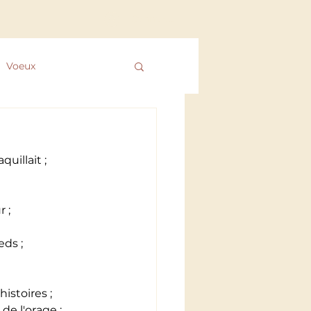
Connexion
Voeux
 des ColibrYs
uillait ;
 ;
eds ;
istoires ;
de l'orage ;