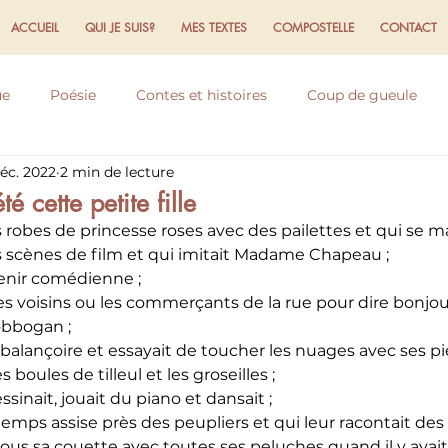
ACCUEIL
QUI JE SUIS?
MES TEXTES
COMPOSTELLE
CONTACT
ue
Poésie
Contes et histoires
Coup de gueule
éc. 2022
2 min de lecture
flexions
Expériences et ressentis
Ecriture
Domaine
té cette petite fille
 robes de princesse roses avec des pailettes et qui se maq
es scènes de film et qui imitait Madame Chapeau ;
venir comédienne ;
 les voisins ou les commerçants de la rue pour dire bonjour
tobbogan ;
la balançoire et essayait de toucher les nuages avec ses pi
s boules de tilleul et les groseilles ;
ssinait, jouait du piano et dansait ;
temps assise près des peupliers et qui leur racontait des h
sous sa couette avec toutes ses peluches quand il y avait 