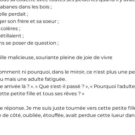
cabanes dans les bois ;
elle perdait ;
ger son frère et sa soeur ;
colères ;
tillaient ;
ns se poser de question ;
fille malicieuse, souriante pleine de joie de vivre
omment ni pourquoi, dans le miroir, ce n'est plus une peti
vu mais une adulte fatiguée.
rrivée là ? ». « Que s'est-il passé ? », « Pourquoi l'adulte 
tte petite fille et tous ses rêves ? »
 réponse. Je me suis juste tournée vers cette petite fille.
e de côté, oubliée, étouffée, avait perdue cette lueur dans