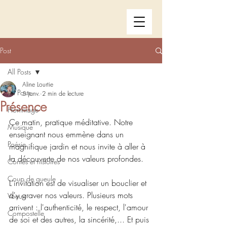
Post
All Posts
Aline Lourtie
All Posts
5 janv.
2 min de lecture
Présence
Hommage
Ce matin, pratique méditative. Notre 
Musique
enseignant nous emmène dans un 
Poésie
magnifique jardin et nous invite à aller à 
la découverte de nos valeurs profondes.
Contes et histoires
Coup de gueule
L'invitation est de visualiser un bouclier et 
d'y graver nos valeurs. Plusieurs mots 
Voeux
arrivent : l'authenticité, le respect, l'amour 
Compostelle
de soi et des autres, la sincérité,... Et puis 