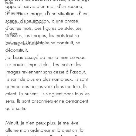
Texte
apparaît suivie d'un mot, d'un second, 
Réflexions
d'une autre image, d'une situation, d'une 
scène, d'une émotion, d'une phrase, 
Expériences et ressentis
d'autres mots, des figures de style. Les 
Ecriture
pensées, les images, les mots tout se 
mélange. Une histoire se construit, se 
Domaine des ColibrYs
déconstruit.
J'ai beau essayé de mettre mon cerveau 
sur pause. Impossible ! Les mots et les 
images reviennent sans cesse à l'assaut. 
Ils sont de plus en plus nombreux. Ils sont 
comme des petites voix dans ma tête. Ils 
crient, ils hurlent, ils s'agitent dans tous les 
sens. Ils sont prisonniers et ne demandent 
qu'à sortir.
Minuit. Je n'en peux plus. Je me lève, 
allume mon ordinateur et là c'est un flot 