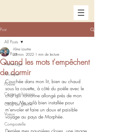
Post
All Posts
Aline Lourtie
All Posts
23 nov. 2022
1 min de lecture
Quand les mots t'empêchent
Hommage
de dormir
Musique
Couchée dans mon lit, bien au chaud 
Poésie
sous la couette, à côté du poêle avec le 
Contes et histoires
chat qui ronronne allongé près de mon 
ventre. Me voilà bien installée pour 
Coup de gueule
m'envoler et faire un doux et paisible 
Voeux
voyage au pays de Morphée.
Compostelle
Derrière mes paupières closes, une image 