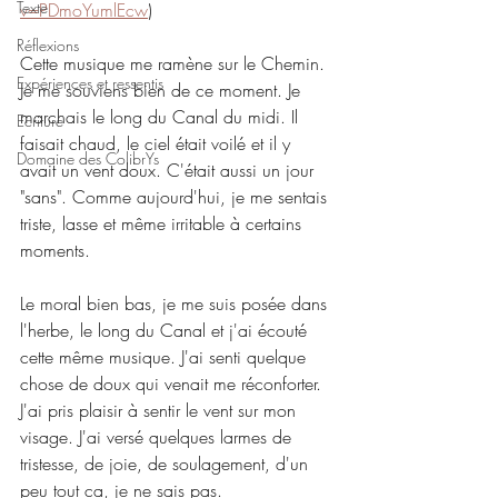
Texte
v=PDmoYumlEcw
)
Réflexions
Cette musique me ramène sur le Chemin. 
Expériences et ressentis
Je me souviens bien de ce moment. Je 
marchais le long du Canal du midi. Il 
Ecriture
faisait chaud, le ciel était voilé et il y 
Domaine des ColibrYs
avait un vent doux. C'était aussi un jour 
"sans". Comme aujourd'hui, je me sentais 
triste, lasse et même irritable à certains 
moments.
Le moral bien bas, je me suis posée dans 
l'herbe, le long du Canal et j'ai écouté 
cette même musique. J'ai senti quelque 
chose de doux qui venait me réconforter. 
J'ai pris plaisir à sentir le vent sur mon 
visage. J'ai versé quelques larmes de 
tristesse, de joie, de soulagement, d'un 
peu tout ça, je ne sais pas.