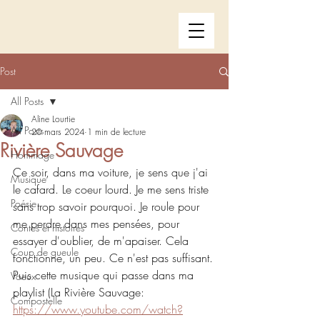
Post
All Posts
Aline Lourtie
All Posts
20 mars 2024
1 min de lecture
Rivière Sauvage
Hommage
Ce soir, dans ma voiture, je sens que j'ai 
Musique
le cafard. Le coeur lourd. Je me sens triste 
Poésie
sans trop savoir pourquoi. Je roule pour 
me perdre dans mes pensées, pour 
Contes et histoires
essayer d'oublier, de m'apaiser. Cela 
Coup de gueule
fonctionne, un peu. Ce n'est pas suffisant.
Puis cette musique qui passe dans ma 
Voeux
playlist (La Rivière Sauvage: 
Compostelle
https://www.youtube.com/watch?