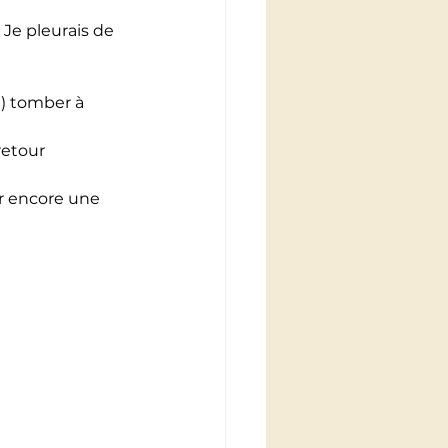
 Je pleurais de 
) tomber à 
retour
ir encore une 