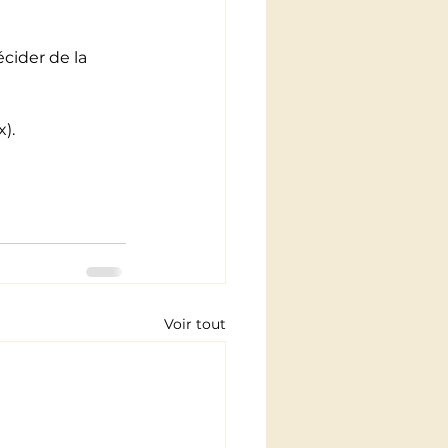
cider de la 
).
Voir tout