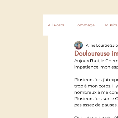
All Posts
Hommage
Musiq
Aline Lourtie
25 o
Compostelle
Texte
Ré
Douloureuse im
Aujourd'hui, le Chem
impatience, mon esp
Plusieurs fois j'ai e
trop à mon corps. Il 
nombreux à me conse
Plusieurs fois sur le
pas assez de pauses.
Oui, j'ai senti mais j