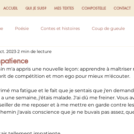
ACCUEIL
QUI JE SUIS?
MES TEXTES
COMPOSTELLE
CONTACT
ue
Poésie
Contes et histoires
Coup de gueule
ct. 2023
2 min de lecture
flexions
Expériences et ressentis
Ecriture
Domaine
patience
in m'a appris une nouvelle leçon: apprendre à maîtriser
rit de compétition et mon ego pour mieux m'écouter.
xprimé ma fatigue et le fait que je sentais que j'en demand
y a une semaine, j'étais malade. J'ai dû me freiner. Vous a
iller de me reposer et à me mettre en garde contre les
 Chemin j'avais conscience que je ne buvais pas assez, que 
'étais tellement impatiente.