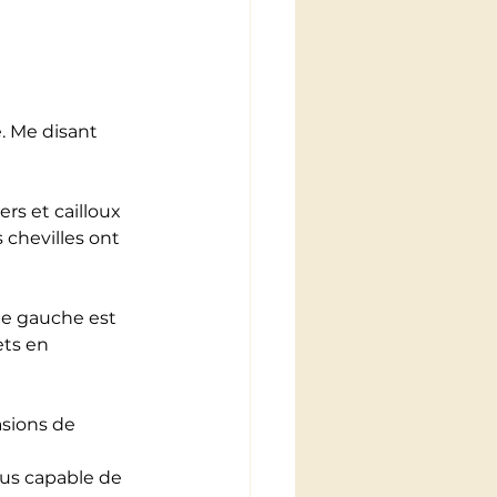
. Me disant 
rs et cailloux 
 chevilles ont 
le gauche est 
ets en 
asions de 
plus capable de 