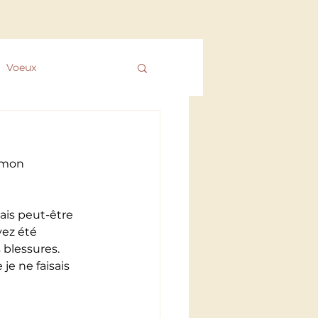
Connexion
Voeux
 des ColibrYs
 mon 
ais peut-être 
vez été 
 blessures.
je ne faisais 