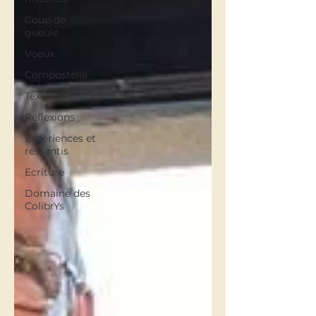
Coup de
gueule
Voeux
Compostelle
Texte
Réflexions
Expériences et
ressentis
Ecriture
Domaine des
ColibrYs