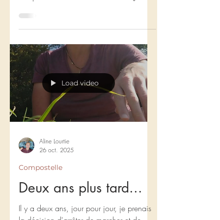
croiser de nombreuses belles personnes.
Ma plus belle rencontre a été avec Juan et
Gilberto à Arrès. Ces deux papys sont
venus comme deux anges gardiens
tombés du ciel.
Load video
Aline Lourtie
26 oct. 2025
Compostelle
Deux ans plus tard...