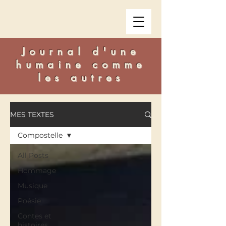
Journal d'une
humaine comme
les autres
MES TEXTES
Compostelle
All Posts
Hommage
Musique
Poésie
Contes et
histoires