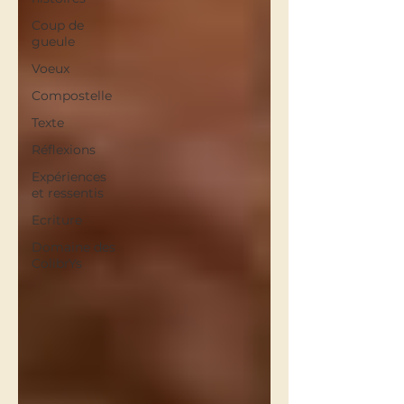
Coup de
gueule
Voeux
Compostelle
Texte
Réflexions
Expériences
et ressentis
Ecriture
Domaine des
ColibrYs