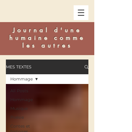
Journal d'une
humaine comme
les autres
MES TEXTES
Hommage
All Posts
Hommage
Musique
Poésie
Contes et
histoires