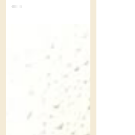
Assise sur ma terrasse, je me suis perdue
dans la contemplation de la brume. Mes
pensées, comme souvent, se sont
envolées vers toi. Je te sentais à la fois si
proche et si loin de moi.