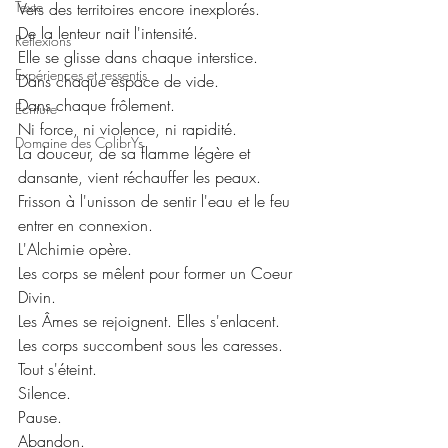
Texte
Vers des territoires encore inexplorés.
De la lenteur nait l'intensité.
Réflexions
Elle se glisse dans chaque interstice.
Expériences et ressentis
Dans chaque espace de vide.
Dans chaque frôlement.
Ecriture
Ni force, ni violence, ni rapidité.
Domaine des ColibrYs
La douceur, de sa flamme légère et 
dansante, vient réchauffer les peaux.
Frisson à l'unisson de sentir l'eau et le feu 
entrer en connexion.
L'Alchimie opère.
Les corps se mêlent pour former un Coeur 
Divin.
Les Âmes se rejoignent. Elles s'enlacent.
Les corps succombent sous les caresses.
Tout s'éteint.
Silence.
Pause.
Abandon.