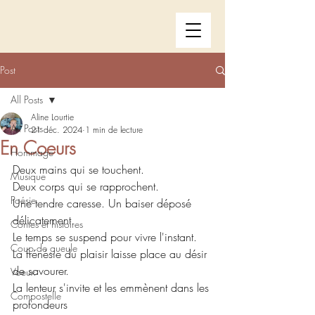
Post
All Posts
Aline Lourtie
All Posts
21 déc. 2024
1 min de lecture
En Coeurs
Hommage
Deux mains qui se touchent.
Musique
Deux corps qui se rapprochent.
Poésie
Une tendre caresse. Un baiser déposé 
délicatement.
Contes et histoires
Le temps se suspend pour vivre l'instant.
Coup de gueule
La frénésie du plaisir laisse place au désir 
de savourer.
Voeux
La lenteur s'invite et les emmènent dans les 
Compostelle
profondeurs