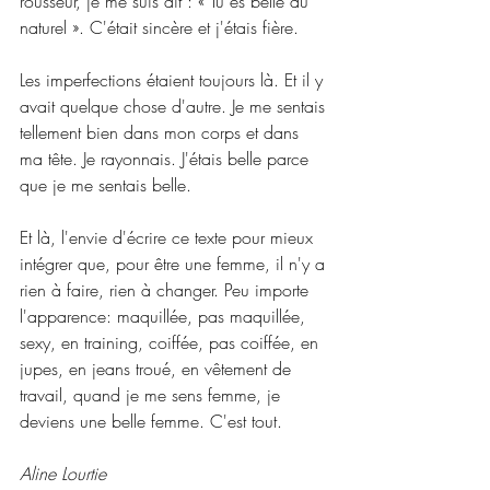
rousseur, je me suis dit : « Tu es belle au 
naturel ». C'était sincère et j'étais fière.
Les imperfections étaient toujours là. Et il y 
avait quelque chose d'autre. Je me sentais 
tellement bien dans mon corps et dans 
ma tête. Je rayonnais. J'étais belle parce 
que je me sentais belle.
Et là, l'envie d'écrire ce texte pour mieux 
intégrer que, pour être une femme, il n'y a 
rien à faire, rien à changer. Peu importe 
l'apparence: maquillée, pas maquillée, 
sexy, en training, coiffée, pas coiffée, en 
jupes, en jeans troué, en vêtement de 
travail, quand je me sens femme, je 
deviens une belle femme. C'est tout.
Aline Lourtie