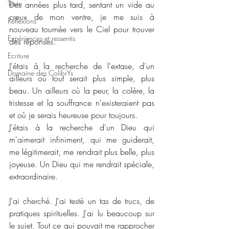
Texte
Des années plus tard, sentant un vide au 
creux de mon ventre, je me suis à 
Réflexions
nouveau tournée vers le Ciel pour trouver 
Expériences et ressentis
des réponses.
Ecriture
J'étais à la recherche de l'extase, d'un 
Domaine des ColibrYs
ailleurs où tout serait plus simple, plus 
beau. Un ailleurs où la peur, la colère, la 
tristesse et la souffrance n'existeraient pas 
et où je serais heureuse pour toujours.
J'étais à la recherche d'un Dieu qui 
m'aimerait infiniment, qui me guiderait, 
me légitimerait, me rendrait plus belle, plus 
joyeuse. Un Dieu qui me rendrait spéciale, 
extraordinaire.
J'ai cherché. J'ai testé un tas de trucs, de 
pratiques spirituelles. J'ai lu beaucoup sur 
le sujet. Tout ce qui pouvait me rapprocher 