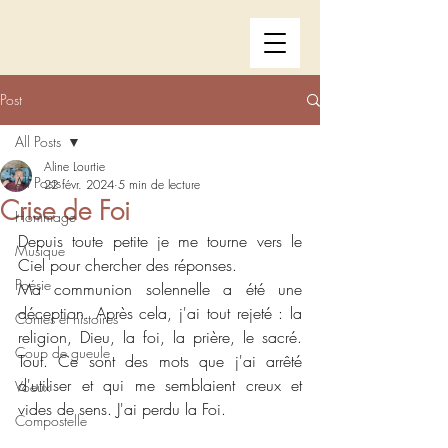
Post
All Posts
Aline Lourtie
All Posts
22 févr. 2024
5 min de lecture
Crise de Foi
Hommage
Depuis toute petite je me tourne vers le 
Musique
Ciel pour chercher des réponses.
Poésie
Ma communion solennelle a été une 
déception. Après cela, j'ai tout rejeté : la 
Contes et histoires
religion, Dieu, la foi, la prière, le sacré. 
Coup de gueule
Tout. Ce sont des mots que j'ai arrêté 
d'utiliser et qui me semblaient creux et 
Voeux
vides de sens. J'ai perdu la Foi.
Compostelle