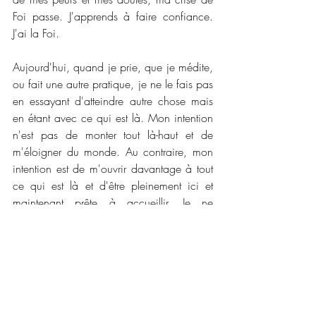
Foi passe. J'apprends à faire confiance. 
J'ai la Foi.
Aujourd'hui, quand je prie, que je médite, 
ou fait une autre pratique, je ne le fais pas 
en essayant d'atteindre autre chose mais 
en étant avec ce qui est là. Mon intention 
n'est pas de monter tout là-haut et de 
m'éloigner du monde. Au contraire, mon 
intention est de m'ouvrir davantage à tout 
ce qui est là et d'être pleinement ici et 
maintenant prête à accueillir. Je ne 
pratique plus parce que je dois le faire 
mais parce que je choisis et j'ai envie de 
le faire.
Je sais que je ne suis pas à l'abri d'une 
nouvelle crise de Foi. Des doutes, des 