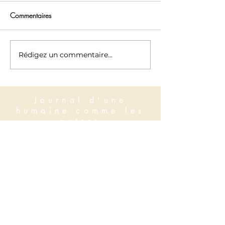
Commentaires
Coeur Kintsugi
La Voix du Coeur
Rédigez un commentaire...
Journal d'une
humaine comme les
autres
Aline Lourtie
aline.lourtie(a)gmail.com
+32 496 22 55 81
S'abonner