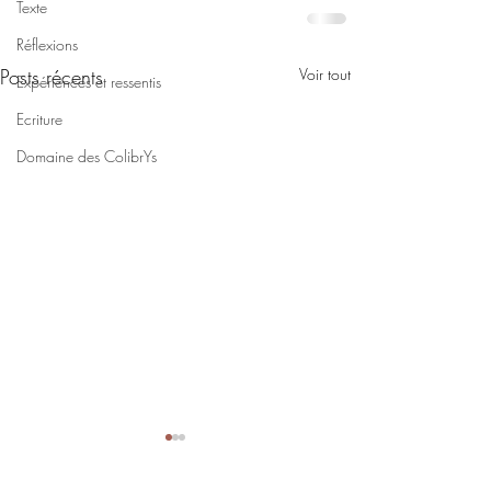
Texte
Réflexions
Posts récents
Voir tout
Expériences et ressentis
Ecriture
Domaine des ColibrYs