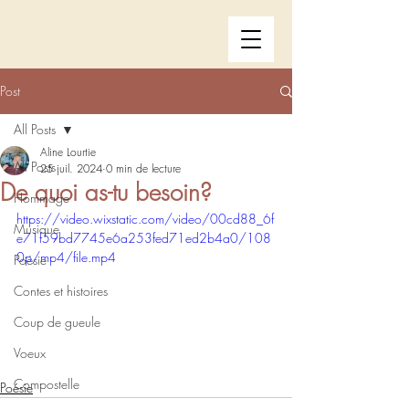
Post
All Posts
Aline Lourtie
All Posts
25 juil. 2024
0 min de lecture
De quoi as-tu besoin?
Hommage
https://video.wixstatic.com/video/00cd88_6f
Musique
e71f59bd7745e6a253fed71ed2b4a0/108
0p/mp4/file.mp4
Poésie
Contes et histoires
Coup de gueule
Voeux
Compostelle
Poésie