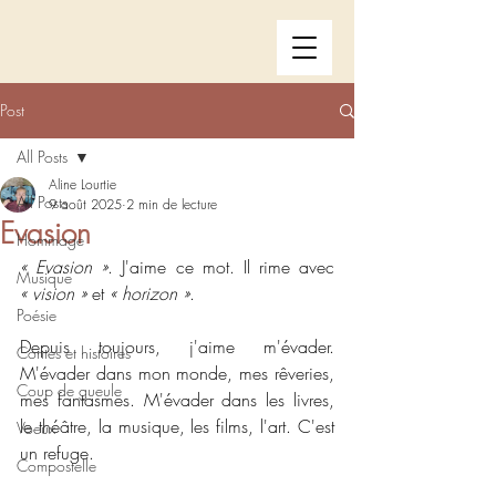
Post
All Posts
Aline Lourtie
All Posts
9 août 2025
2 min de lecture
Evasion
Hommage
« Evasion »
. J'aime ce mot. Il rime avec 
Musique
« vision » 
et 
« horizon »
.
Poésie
Depuis toujours, j'aime m'évader. 
Contes et histoires
M'évader dans mon monde, mes rêveries, 
Coup de gueule
mes fantasmes. M'évader dans les livres, 
le théâtre, la musique, les films, l'art. C'est 
Voeux
un refuge.
Compostelle