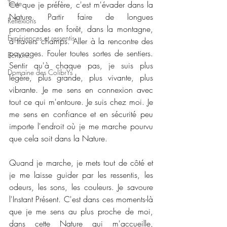
Texte
Ce que je préfère, c'est m'évader dans la 
Nature. Partir faire de longues 
Réflexions
promenades en forêt, dans la montagne, 
Expériences et ressentis
à travers champs. Aller à la rencontre des 
paysages. Fouler toutes sortes de sentiers. 
Ecriture
Sentir qu'à chaque pas, je suis plus 
Domaine des ColibrYs
légère, plus grande, plus vivante, plus 
vibrante. Je me sens en connexion avec 
tout ce qui m'entoure. Je suis chez moi. Je 
me sens en confiance et en sécurité peu 
importe l'endroit où je me marche pourvu 
que cela soit dans la Nature.
Quand je marche, je mets tout de côté et 
je me laisse guider par les ressentis, les 
odeurs, les sons, les couleurs. Je savoure 
l'Instant Présent. C'est dans ces moments-là 
que je me sens au plus proche de moi, 
dans cette Nature qui m'accueille, 