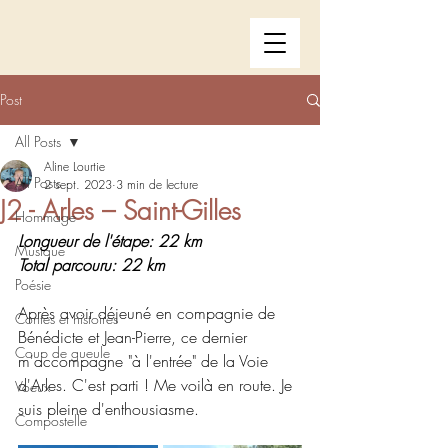
Post
All Posts
Aline Lourtie
All Posts
2 sept. 2023
3 min de lecture
J2 - Arles – Saint-Gilles
Hommage
Longueur de l'étape: 22 km
Musique
Total parcouru: 22 km
Poésie
Après avoir déjeuné en compagnie de 
Contes et histoires
Bénédicte et Jean-Pierre, ce dernier 
Coup de gueule
m'accompagne "à l'entrée" de la Voie 
d'Arles. C'est parti ! Me voilà en route. Je 
Voeux
suis pleine d'enthousiasme.
Compostelle