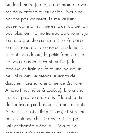
Sur le chemin, je croise une maman avec 
ses deux enfants et leur chien. Nous ne 
parlons pas vraiment. Ils me laissent 
passer car mon rythme est plus rapide. Un 
peu plus loin, je me trompe de chemin. Je 
tourne à gauche au lieu d'aller à droite. 
Je m'en rend compte assez rapidement. 
Durant mon détour, la petite famille est à 
nouveau passée devant moi et je la 
retrouve en train de faire une pause un 
peu plus loin. Je prends le temps de 
discuter. Flora est une amie de Bruno et 
Amélie (mes hôtes à Lodève). Elle a une 
maison près de chez eux. Elle est partie 
de Lodève à pied avec ses deux enfants, 
Anaé (11 ans) et Ilam (6 ans) et Kitty leur 
petite chienne de 10 ans (qui n'a pas 
l'air enchantée d'être là). Cela fait 3 
semaines qu'ils sont en route. Ils vont 