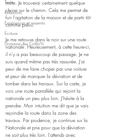
Texte
route. Je trouverai certainement quelque 
chose sur le chemin. Cela me permet de 
Réflexions
fuir l'agitation de la maison et de partir tôt 
Expériences et ressentis
comme prévu.
Ecriture
Je me retrouve dans le noir sur une route 
Domaine des ColibrYs
nationale. Heureusement, à cette heure-ci, 
il n'y a pas beaucoup de passage. Je ne 
suis quand même pas très rassurée. J'ai 
peur de me faire choper par une voiture 
et peur de manquer la déviation et de 
tomber dans les travaux. Sur la carte, je 
vois une route parrallèle qui rejoint la 
nationale un peu plus loin. J'hésite à la 
prendre. Mon intuition me dit que je vais 
rejoindre la route dans la zone des 
travaux. Par prudence, je continue sur la 
Nationale et prie pour que la déviation 
ne soit plus très loin. J'attends avec 