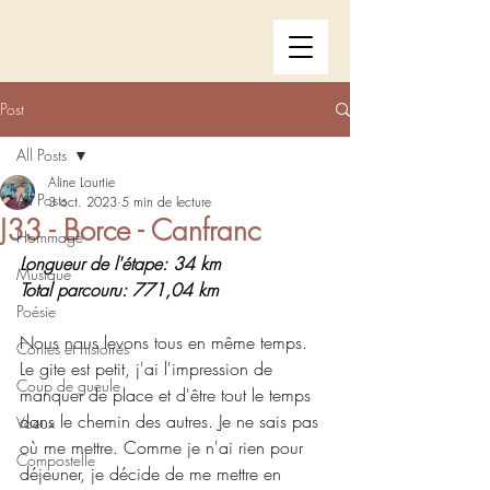
Post
All Posts
Aline Lourtie
All Posts
3 oct. 2023
5 min de lecture
J33 - Borce - Canfranc
Hommage
Longueur de l'étape: 34 km
Musique
Total parcouru: 771,04 km
Poésie
Nous nous levons tous en même temps. 
Contes et histoires
Le gite est petit, j'ai l'impression de 
Coup de gueule
manquer de place et d'être tout le temps 
dans le chemin des autres. Je ne sais pas 
Voeux
où me mettre. Comme je n'ai rien pour 
Compostelle
déjeuner, je décide de me mettre en 