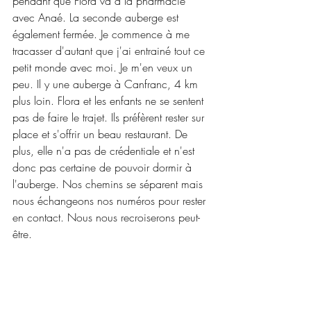
pendant que Flora va à la pharmacie 
avec Anaé. La seconde auberge est 
également fermée. Je commence à me 
tracasser d'autant que j'ai entrainé tout ce 
petit monde avec moi. Je m'en veux un 
peu. Il y une auberge à Canfranc, 4 km 
plus loin. Flora et les enfants ne se sentent 
pas de faire le trajet. Ils préfèrent rester sur 
place et s'offrir un beau restaurant. De 
plus, elle n'a pas de crédentiale et n'est 
donc pas certaine de pouvoir dormir à 
l'auberge. Nos chemins se séparent mais 
nous échangeons nos numéros pour rester 
en contact. Nous nous recroiserons peut-
être.
Je me mets en route jusqu'à Canfranc. Je 
trace car je suis impatiente d'arriver. Il 
commence à se faire tard et j'avais dit 