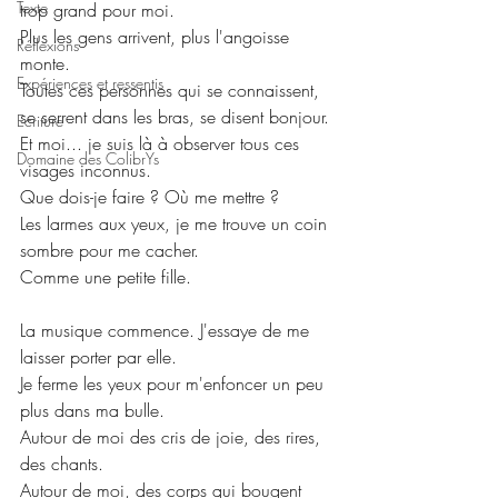
Texte
trop grand pour moi.
Plus les gens arrivent, plus l'angoisse 
Réflexions
monte.
Expériences et ressentis
Toutes ces personnes qui se connaissent, 
se serrent dans les bras, se disent bonjour.
Ecriture
Et moi... je suis là à observer tous ces 
Domaine des ColibrYs
visages inconnus.
Que dois-je faire ? Où me mettre ?
Les larmes aux yeux, je me trouve un coin 
sombre pour me cacher.
Comme une petite fille.
La musique commence. J'essaye de me 
laisser porter par elle.
Je ferme les yeux pour m'enfoncer un peu 
plus dans ma bulle.
Autour de moi des cris de joie, des rires, 
des chants.
Autour de moi, des corps qui bougent 