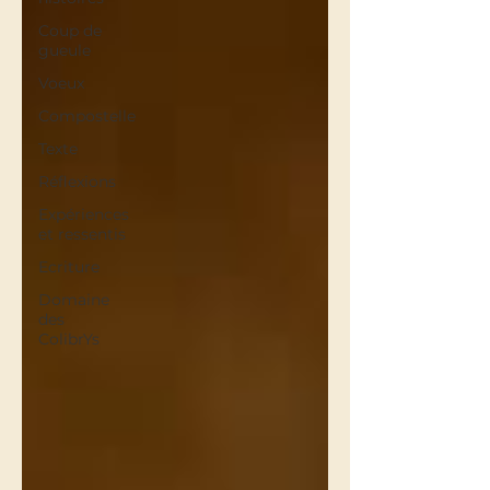
Coup de
gueule
Voeux
Compostelle
Texte
Réflexions
Expériences
et ressentis
Ecriture
Domaine
des
ColibrYs