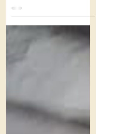
Ce soir, je casse mes tabous. J'ose me
SEXprimer. Je vais essayer de dépasser
ces vieilles croyances et voir non plus la
sexualité et ma féminité comme quelque
chose de malsain mais comme quelque
chose de beau et seins.