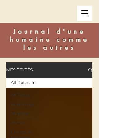
Journal d'une
humaine comme
les autres
MES TEXTES
All Posts
All Posts
Hommage
Musique
Poésie
Contes et
histoires