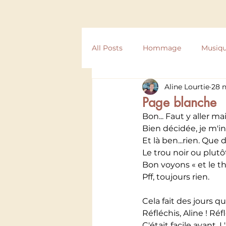
All Posts
Hommage
Musiq
Aline Lourtie
28 n
Compostelle
Texte
Ré
Page blanche
Bon... Faut y aller m
Bien décidée, je m'i
Et là ben...rien. Que d
Le trou noir ou plutô
Bon voyons « et le th
Pff, toujours rien.
Cela fait des jours q
Réfléchis, Aline ! Réfl
C'était facile avant. 