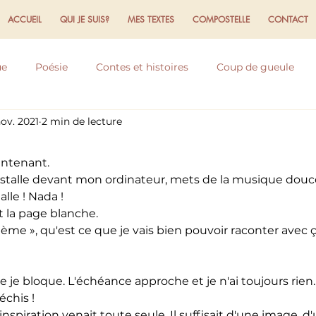
ACCUEIL
QUI JE SUIS?
MES TEXTES
COMPOSTELLE
CONTACT
ue
Poésie
Contes et histoires
Coup de gueule
ov. 2021
2 min de lecture
flexions
Expériences et ressentis
Ecriture
Domaine
aintenant.
nstalle devant mon ordinateur, mets de la musique douce
alle ! Nada !
t la page blanche.
ème », qu'est ce que je vais bien pouvoir raconter avec ç
ue je bloque. L'échéance approche et je n'ai toujours rien.
échis !
L'inspiration venait toute seule. Il suffisait d'une image, d'