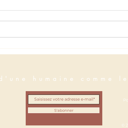
En H
Lettre à ma fille
 d'une humaine comme le
Po
S'abonner
© 2