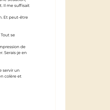
Il me suffisait 
en. Et peut-être 
 Tout se 
'impression de 
. Serais-je en 
 servir un 
n colère et 