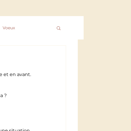
Connexion
Voeux
 des ColibrYs
 et en avant.
a ?
une situation, 