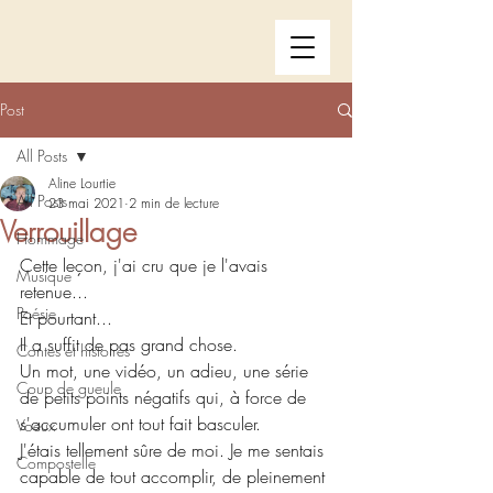
Post
All Posts
Aline Lourtie
All Posts
23 mai 2021
2 min de lecture
Verrouillage
Hommage
Cette leçon, j'ai cru que je l'avais 
Musique
retenue...
Poésie
Et pourtant...
Il a suffit de pas grand chose.
Contes et histoires
Un mot, une vidéo, un adieu, une série 
Coup de gueule
de petits points négatifs qui, à force de 
s'accumuler ont tout fait basculer.
Voeux
J'étais tellement sûre de moi. Je me sentais 
Compostelle
capable de tout accomplir, de pleinement 