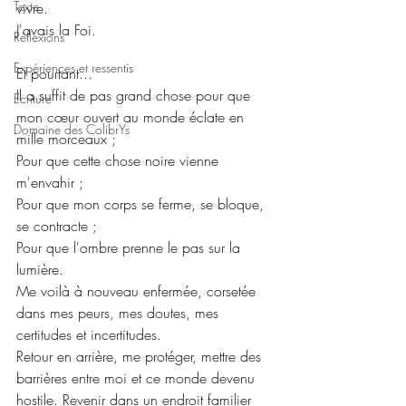
Texte
vivre.
J'avais la Foi.
Réflexions
Expériences et ressentis
Et pourtant...
Il a suffit de pas grand chose pour que 
Ecriture
mon cœur ouvert au monde éclate en 
Domaine des ColibrYs
mille morceaux ;
Pour que cette chose noire vienne 
m'envahir ;
Pour que mon corps se ferme, se bloque, 
se contracte ;
Pour que l'ombre prenne le pas sur la 
lumière.
Me voilà à nouveau enfermée, corsetée 
dans mes peurs, mes doutes, mes 
certitudes et incertitudes.
Retour en arrière, me protéger, mettre des 
barrières entre moi et ce monde devenu 
hostile. Revenir dans un endroit familier 