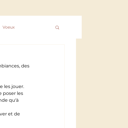
Connexion
Voeux
 des ColibrYs
mbiances, des 
e les jouer.
 poser les 
nde qu'à 
ver et de 