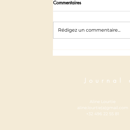
Commentaires
Envie d'écrire
Rédigez un commentaire...
Journal
Aline Lourtie
aline.lourtie(a)gmail.com
+32 496 22 55 81