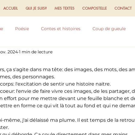
ACCUEIL
QUI JE SUIS?
MES TEXTES
COMPOSTELLE
CONTACT
ue
Poésie
Contes et histoires
Coup de gueule
nov. 2024
1 min de lecture
flexions
Expériences et ressentis
Ecriture
Domaine
s, ça s'agite dans ma tête: des images, des mots, des a
mes, des personnages.
orps: l'excitation de sentir une histoire naitre.
oeur: l'envie de faire vivre ces images, de les partager, d
effort pour me mettre devant une feuille blanche et de
ttre en forme ce qui vit là tout au fond et qui ne dema
-même, j'ai délaissé ma plume. Il est temps de la retrou
ster.
ur qui déborde. Ca coule directement dans mes mains.