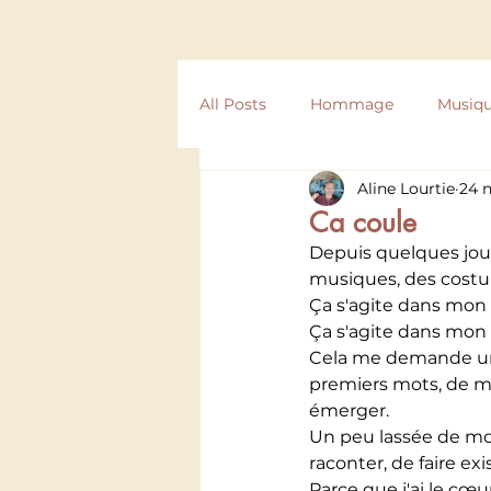
All Posts
Hommage
Musiq
Aline Lourtie
24 
Compostelle
Texte
Ré
Ca coule
Depuis quelques jour
musiques, des costu
Ça s'agite dans mon c
Ça s'agite dans mon c
Cela me demande un 
premiers mots, de me
émerger.
Un peu lassée de moi
raconter, de faire exi
Parce que j'ai le cœ