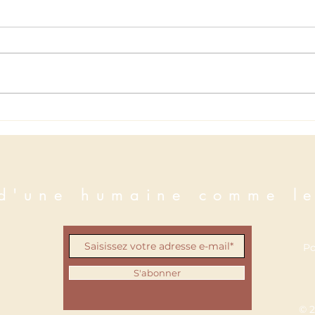
Quand les mots t'empêchent
Que 
de dormir
chap
 d'une humaine comme le
Po
S'abonner
© 2