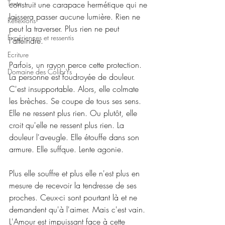
Texte
construit une carapace hermétique qui ne 
laissera passer aucune lumière. Rien ne 
Réflexions
peut la traverser. Plus rien ne peut 
Expériences et ressentis
l'atteindre.
Ecriture
Parfois, un rayon perce cette protection. 
Domaine des ColibrYs
La personne est foudroyée de douleur. 
C'est insupportable. Alors, elle colmate 
les brèches. Se coupe de tous ses sens. 
Elle ne ressent plus rien. Ou plutôt, elle 
croit qu'elle ne ressent plus rien. La 
douleur l'aveugle. Elle étouffe dans son 
armure. Elle suffque. Lente agonie.
Plus elle souffre et plus elle n'est plus en 
mesure de recevoir la tendresse de ses 
proches. Ceux-ci sont pourtant là et ne 
demandent qu'à l'aimer. Mais c'est vain. 
L'Amour est impuissant face à cette 