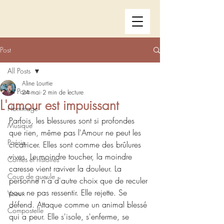
Post
All Posts
Aline Lourtie
All Posts
24 mai
2 min de lecture
L'amour est impuissant
Hommage
Parfois, les blessures sont si profondes 
Musique
que rien, même pas l'Amour ne peut les 
Poésie
cicatricer. Elles sont comme des brûlures 
vives. Le moindre toucher, la moindre 
Contes et histoires
caresse vient raviver la douleur. La 
Coup de gueule
personne n'a d'autre choix que de reculer 
pour ne pas ressentir. Elle rejette. Se 
Voeux
défend. Attaque comme un animal blessé 
Compostelle
qui a peur. Elle s'isole, s'enferme, se 