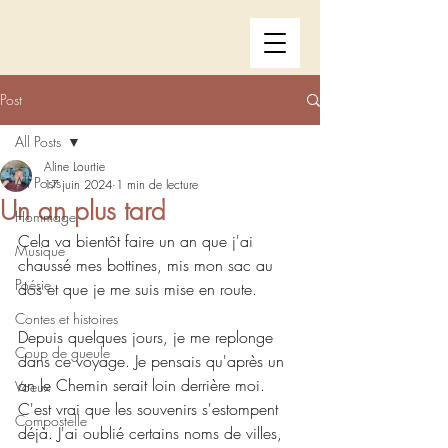
Post
All Posts
Aline Lourtie
All Posts
17 juin 2024
1 min de lecture
Un an plus tard
Hommage
Cela va bientôt faire un an que j'ai 
Musique
chaussé mes bottines, mis mon sac au 
Poésie
dos et que je me suis mise en route.
Contes et histoires
Depuis quelques jours, je me replonge 
Coup de gueule
dans ce voyage. Je pensais qu'après un 
an le Chemin serait loin derrière moi. 
Voeux
C'est vrai que les souvenirs s'estompent 
Compostelle
déjà. J'ai oublié certains noms de villes, 