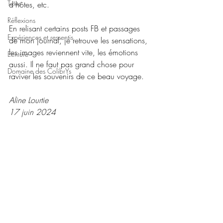
Texte
d'hôtes, etc.
Réflexions
En relisant certains posts FB et passages 
Expériences et ressentis
de mon journal, je retrouve les sensations, 
les images reviennent vite, les émotions 
Ecriture
aussi. Il ne faut pas grand chose pour 
Domaine des ColibrYs
raviver les souvenirs de ce beau voyage.
Aline Lourtie
17 juin 2024