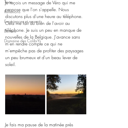
Texte
Je reçois un message de Véro qui me 
propose que l'on s'appelle. Nous 
Réflexions
discutons plus d'une heure au téléphone. 
Expériences et ressentis
Cela me fait du bien de l'avoir au 
téléphone. Je suis un peu en manque de 
Ecriture
nouvelles de la Belgique. J'avance sans 
Domaine des ColibrYs
m'en rendre compte ce qui ne 
m'empêche pas de profiter des paysages 
un peu brumeux et d'un beau lever de 
soleil.
Je fais ma pause de la matinée près 