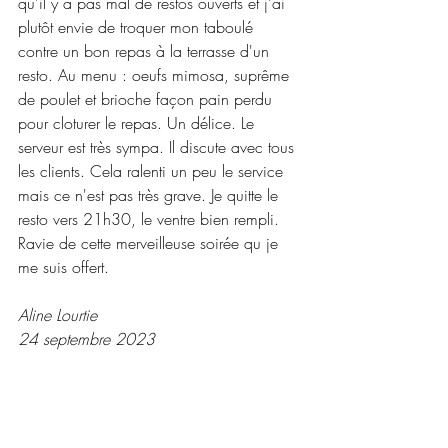
qu'il y a pas mal de restos ouverts et j'ai 
plutôt envie de troquer mon taboulé 
contre un bon repas à la terrasse d'un 
resto. Au menu : oeufs mimosa, suprême 
de poulet et brioche façon pain perdu 
pour cloturer le repas. Un délice. Le 
serveur est très sympa. Il discute avec tous 
les clients. Cela ralenti un peu le service 
mais ce n'est pas très grave. Je quitte le 
resto vers 21h30, le ventre bien rempli. 
Ravie de cette merveilleuse soirée qu je 
me suis offert.
Aline Lourtie
24 septembre 2023
Compostelle