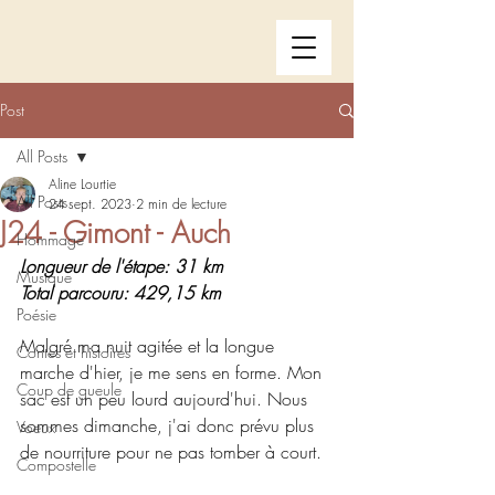
Post
All Posts
Aline Lourtie
All Posts
24 sept. 2023
2 min de lecture
J24 - Gimont - Auch
Hommage
Longueur de l'étape: 31 km
Musique
Total parcouru: 429,15 km
Poésie
Malgré ma nuit agitée et la longue 
Contes et histoires
marche d'hier, je me sens en forme. Mon 
Coup de gueule
sac est un peu lourd aujourd'hui. Nous 
sommes dimanche, j'ai donc prévu plus 
Voeux
de nourriture pour ne pas tomber à court.
Compostelle