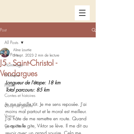
Post
All Posts
Aline Lourtie
All Posts
5 sept. 2023
2 min de lecture
J5 - Saint-Christol -
Hommage
Vendargues
Musique
Longueur de l'étape: 18 km
Poésie
Total parcouru: 85 km
Contes et histoires
Je me réveille tôt. Je me sens reposée. J'ai 
Coup de gueule
moins mal partout et le moral est meilleur. 
Voeux
J'ai hâte de me remettre en route. Quand 
je quitte le gite, Viktor se lève. Il me dit au 
Compostelle
revoir avec un grand sourire. Cela me 