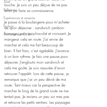
Texte
touche. Je suis un peu déçue de ne pas 
Réflexions
avoir pu faire sa connaissance.
Expériences et ressentis
Je passe à la boulangerie pour m'acheter 
Ecriture
de quoi déjeuner : sandwich jambon-
fromage, pain au chocolat et croissant. Je 
Domaine des ColibrYs
mangerai cela en route. J'ai envie de 
marcher et cela me fait beaucoup de 
bien. Il fait frais, c'est agréable. J'avance 
à un bon rythme. Je fais une pause pour 
déjeuner. J'engloutis mon sandwich et 
cela me goûte. Je suis rassurée d'avoir 
retrouver l'appétit. Lors de cette pause, je 
remarque que j'ai un peu dévié de ma 
route. Tant mieux car la perspective de 
marcher le long de la grand route ne me 
tentait pas. Je reviens un peu sur mes pas 
et retrouve les petits sentiers. Les paysages 