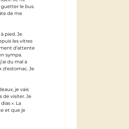
 guetter le bus. 
hâte de me 
 à pied. Je 
puis les vitres 
oment d'attente 
ien sympa. 
'ai du mal à 
 d'estomac. Je 
eaux, je vais 
 de visiter. Je 
dias ». La 
e et que je 