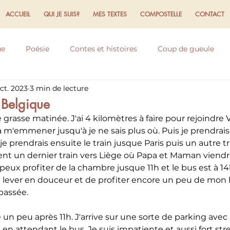
ACCUEIL
QUI JE SUIS?
MES TEXTES
COMPOSTELLE
CONTACT
ue
Poésie
Contes et histoires
Coup de gueule
ct. 2023
3 min de lecture
flexions
Expériences et ressentis
Ecriture
Domaine
 Belgique
e grasse matinée. J'ai 4 kilomètres à faire pour rejoindre V
 m'emmener jusqu'à je ne sais plus où. Puis je prendrais
 prendrais ensuite le train jusque Paris puis un autre tr
ent un dernier train vers Liège où Papa et Maman viend
 peux profiter de la chambre jusque 11h et le bus est à 14
lever en douceur et de profiter encore un peu de mon li
 passée.
un peu après 11h. J'arrive sur une sorte de parking avec 
à en attendant le bus. Je suis impatiente et aussi fort str