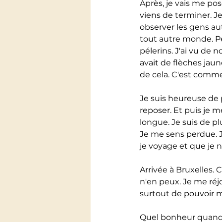
Après, je vais me pose
viens de terminer. Je
observer les gens aut
tout autre monde. P
pélerins. J'ai vu de
avait de flèches jaun
de cela. C'est comme
Je suis heureuse de p
reposer. Et puis je m
longue. Je suis de p
Je me sens perdue. J
je voyage et que je n
Arrivée à Bruxelles. 
n'en peux. Je me réj
surtout de pouvoir m
Quel bonheur quand j