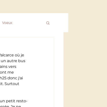
Connexion
Voeux
 des ColibrYs
alcarce où je 
 un autre bus 
ains vers 
ront me 
h25 donc j'ai 
t. Surtout 
un petit resto-
essée. Je ne 