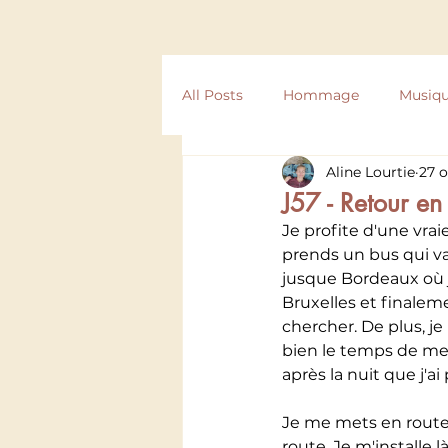
All Posts
Hommage
Musiq
Aline Lourtie
27 o
Compostelle
Texte
Ré
J57 - Retour en
Je profite d'une vrai
prends un bus qui va
jusque Bordeaux où je
Bruxelles et finalem
chercher. De plus, je
bien le temps de me 
après la nuit que j'ai
Je me mets en route 
route. Je m'installe l