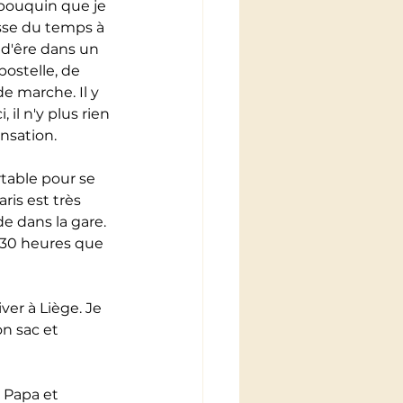
u bouquin que je 
asse du temps à 
 d'êre dans un 
ostelle, de 
e marche. Il y 
il n'y plus rien 
nsation.
rtable pour se 
ris est très 
e dans la gare. 
 30 heures que 
ver à Liège. Je 
n sac et 
 Papa et 