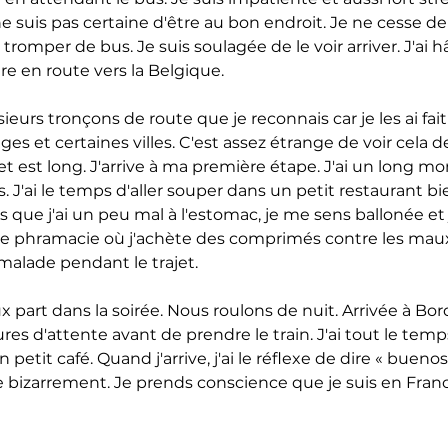
ne suis pas certaine d'être au bon endroit. Je ne cesse de
 tromper de bus. Je suis soulagée de le voir arriver. J'ai 
e en route vers la Belgique. 
lusieurs tronçons de route que je reconnais car je les ai fait
ages et certaines villes. C'est assez étrange de voir cela de
et est long. J'arrive à ma première étape. J'ai un long m
. J'ai le temps d'aller souper dans un petit restaurant b
ns que j'ai un peu mal à l'estomac, je me sens ballonée et j
ne phramacie où j'achète des comprimés contre les maux
 malade pendant le trajet.
part dans la soirée. Nous roulons de nuit. Arrivée à Bord
res d'attente avant de prendre le train. J'ai tout le temps
petit café. Quand j'arrive, j'ai le réflexe de dire « buenos 
bizarrement. Je prends conscience que je suis en Franc