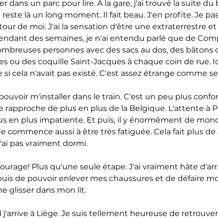
r dans un parc pour lire. A la gare, j'ai trouvé la suite d
 reste là un long moment. Il fait beau. J'en profite. Je p
our de moi. J'ai la sensation d'être une extraterrestre et
endant des semaines, je n'ai entendu parlé que de Comp
 nombreuses personnes avec des sacs au dos, des bâtons d
es ou des coquille Saint-Jacques à chaque coin de rue. Ici, 
 si cela n'avait pas existé. C'est assez étrange comme se
ouvoir m'installer dans le train. C'est un peu plus confo
e rapproche de plus en plus de la Belgique. L'attente à Pa
lus en plus impatiente. Et puis, il y énormément de mond
e commence aussi à être très fatiguée. Cela fait plus de
'ai pas vraiment dormi.
Courage! Plus qu'une seule étape. J'ai vraiment hâte d'arri
ouis de pouvoir enlever mes chaussures et de défaire mo
e glisser dans mon lit.
'arrive à Liège. Je suis tellement heureuse de retrouver