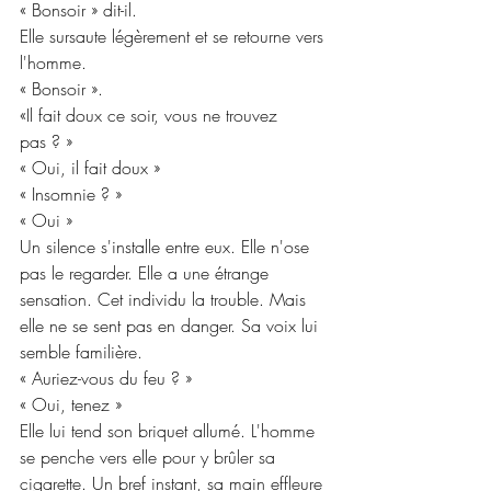
« Bonsoir » dit-il.
Elle sursaute légèrement et se retourne vers 
l'homme.
« Bonsoir ».
«Il fait doux ce soir, vous ne trouvez 
pas ? »
« Oui, il fait doux »
« Insomnie ? »
« Oui »
Un silence s'installe entre eux. Elle n'ose 
pas le regarder. Elle a une étrange 
sensation. Cet individu la trouble. Mais 
elle ne se sent pas en danger. Sa voix lui 
semble familière.
« Auriez-vous du feu ? »
« Oui, tenez »
Elle lui tend son briquet allumé. L'homme 
se penche vers elle pour y brûler sa 
cigarette. Un bref instant, sa main effleure 