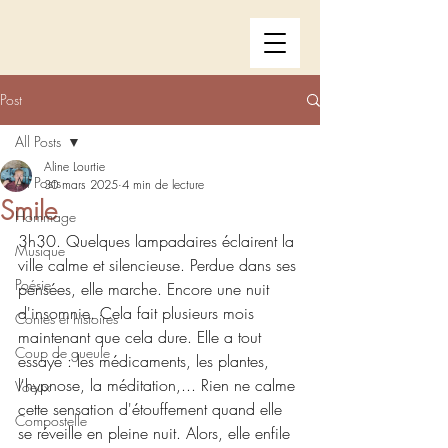
Post
All Posts
Aline Lourtie
All Posts
30 mars 2025
4 min de lecture
Smile
Hommage
3h30. Quelques lampadaires éclairent la 
Musique
ville calme et silencieuse. Perdue dans ses 
Poésie
pensées, elle marche. Encore une nuit 
d'insomnie. Cela fait plusieurs mois 
Contes et histoires
maintenant que cela dure. Elle a tout 
Coup de gueule
essayé : les médicaments, les plantes, 
l'hypnose, la méditation,... Rien ne calme 
Voeux
cette sensation d'étouffement quand elle 
Compostelle
se réveille en pleine nuit. Alors, elle enfile 