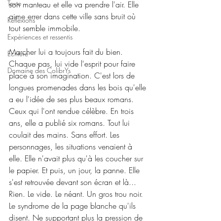
Texte
son manteau et elle va prendre l'air. Elle 
aime errer dans cette ville sans bruit où 
Réflexions
tout semble immobile.
Expériences et ressentis
Marcher lui a toujours fait du bien. 
Ecriture
Chaque pas, lui vide l'esprit pour faire 
Domaine des ColibrYs
place à son imagination. C'est lors de 
longues promenades dans les bois qu'elle 
a eu l'idée de ses plus beaux romans. 
Ceux qui l'ont rendue célèbre. En trois 
ans, elle a publié six romans. Tout lui 
coulait des mains. Sans effort. Les 
personnages, les situations venaient à 
elle. Elle n'avait plus qu'à les coucher sur 
le papier. Et puis, un jour, la panne. Elle 
s'est retrouvée devant son écran et là... 
Rien. Le vide. Le néant. Un gros trou noir. 
Le syndrome de la page blanche qu'ils 
disent. Ne supportant plus la pression de 