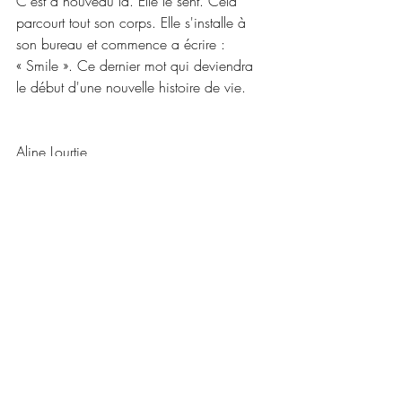
C'est à nouveau là. Elle le sent. Cela 
parcourt tout son corps. Elle s'installe à 
son bureau et commence a écrire : 
« Smile ». Ce dernier mot qui deviendra 
le début d'une nouvelle histoire de vie.
Aline Lourtie
30/03/2025